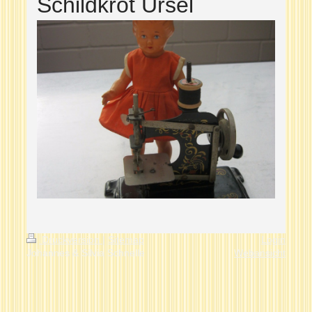
Schildkröt Ursel
Druckversion
|
Sitemap
Login
Johannes & Silvia Schnelle
Webansicht