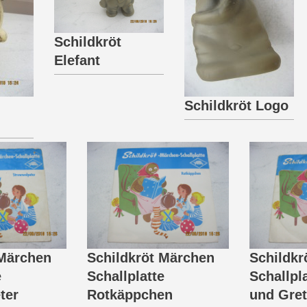
Schildkröt
Elefant
Schildkröt Logo
 Märchen
Schildkröt Märchen
Schildkr
e
Schallplatte
Schallpl
ter
Rotkäppchen
und Gret