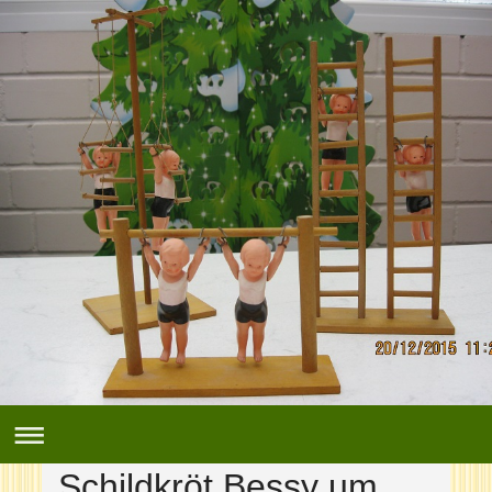
Schildkröt Bessy um