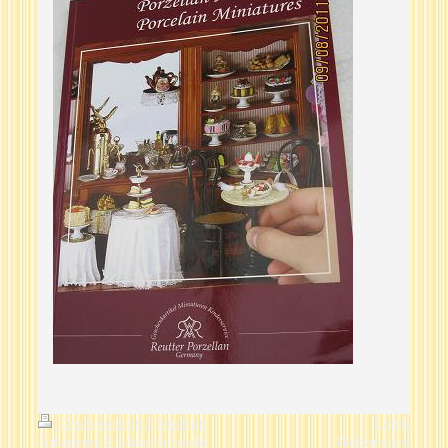
Druckversion
|
Sitemap
Login
Johannes & Silvia Schnelle
Webansicht